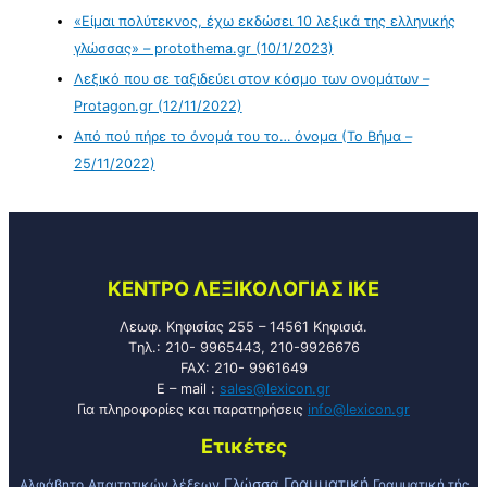
«Είμαι πολύτεκνος, έχω εκδώσει 10 λεξικά της ελληνικής
γλώσσας» – protothema.gr (10/1/2023)
Λεξικό που σε ταξιδεύει στον κόσμο των ονομάτων –
Protagon.gr (12/11/2022)
Από πού πήρε το όνομά του το… όνομα (Το Βήμα –
25/11/2022)
KENTPO ΛEΞIKOΛOΓIAΣ ΙΚΕ
Λεωφ. Κηφισίας 255 – 14561 Κηφισιά.
Tηλ.: 210- 9965443, 210-9926676
FAX: 210- 9961649
E – mail :
sales@lexicon.gr
Για πληροφορίες και παρατηρήσεις
info@lexicon.gr
Ετικέτες
Γραμματική
Γλώσσα
Αλφάβητο
Απαιτητικών λέξεων
Γραμματική τής