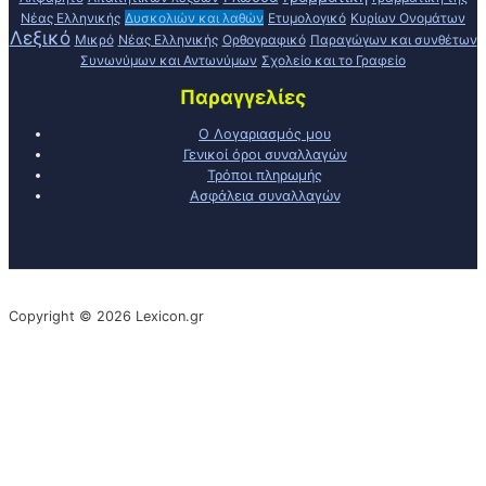
Νέας Ελληνικής
Δυσκολιών και λαθών
Ετυμολογικό
Κυρίων Ονομάτων
Λεξικό
Μικρό
Νέας Ελληνικής
Ορθογραφικό
Παραγώγων και συνθέτων
Συνωνύμων και Αντωνύμων
Σχολείο και το Γραφείο
Παραγγελίες
Ο Λογαριασμός μου
Γενικοί όροι συναλλαγών
Τρόποι πληρωμής
Ασφάλεια συναλλαγών
Copyright © 2026 Lexicon.gr