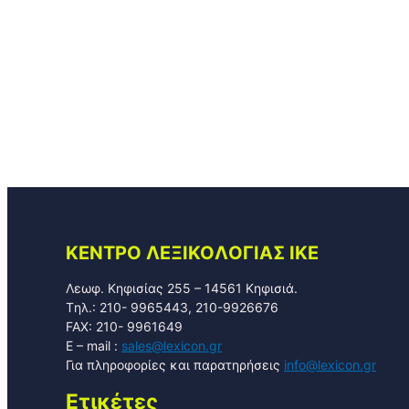
KENTPO ΛEΞIKOΛOΓIAΣ ΙΚΕ
Λεωφ. Κηφισίας 255 – 14561 Κηφισιά.
Tηλ.: 210- 9965443, 210-9926676
FAX: 210- 9961649
E – mail :
sales@lexicon.gr
Για πληροφορίες και παρατηρήσεις
info@lexicon.gr
Ετικέτες