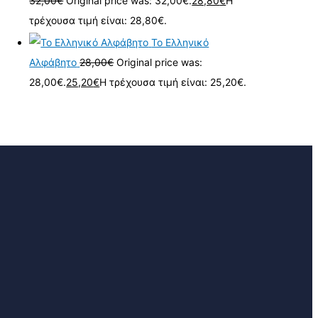
32,00
€
Original price was: 32,00€.
28,80
€
Η
τρέχουσα τιμή είναι: 28,80€.
Το Ελληνικό
Αλφάβητο
28,00
€
Original price was:
28,00€.
25,20
€
Η τρέχουσα τιμή είναι: 25,20€.