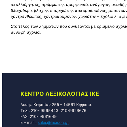
ακαλλιέργητος, αµόρφωτος, αµορφωσιά, ανάγωγος, αναιδής,
βλαχαδερό, βλάχος, επαρχιώτης, κακοµαθηµένος, µπαστουν
χοντράνθρωπος, χοντροκοµµένος, χωριάτης
– Σχόλιο λ.
αγε
Στο τέλος των ληµµάτων που συνδέονται µε ορισµένο σχόλιο
συναφή σχόλια.
KENTPO ΛEΞIKOΛOΓIAΣ ΙΚΕ
Λεωφ. Κηφισίας 255 – 14561 Κηφισιά.
Tηλ.: 210- 9965443, 210-9926676
FAX: 210- 9961649
E – mail :
sales@lexicon.gr