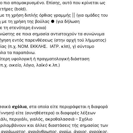
ο πιο αποµακρυσµένο. Επίσης, αυτό που κρίνεται ως
τήρες (bold).
 τη χρήση διπλής όρθιας γραµµής || (για ομάδες του
 με τη χρήση της βούλας ● (για δήλωση
 τη στενότερη έννοια)
αγνώστης σε ποια σηµασία αντιστοιχούν τα συνώνυµα
ξήγηση εντός παρενθέσεως (στην αρχή τού λήµµατος)
ίας (π.χ. ΝΟΜ. ΕΚΚΛΗΣ. ΙΑΤΡ. κλπ), γ) σύντοµο
όλα τα παραπάνω.
ιαίτερη υφολογική ή πραγµατολογική διάσταση
π.χ.
οικείο, λόγιο, λαϊκό
κ.λπ.)
ωσσικά
σχόλια
, στα οποία είτε περιγράφεται η διαφορά
έ
ννηση
) είτε (συνηθέστερα) οι διαφορές λέξεων
λι, περιγιάλι, γιαλός, ακροθαλασσιά – Σχόλιο
εριλαµβάνουν και άλλες διαστάσεις τής σηµασίας των
αγράµµατος, αγριάνθρωπος, αγρίµι, άγριος, αγροίκος,