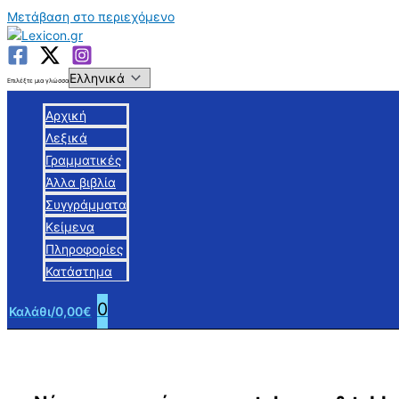
Μετάβαση στο περιεχόμενο
Επιλέξτε μια γλώσσα
Αρχική
Λεξικά
Γραμματικές
Άλλα βιβλία
Συγγράμματα
Κείμενα
Πληροφορίες
Κατάστημα
0
Καλάθι/
0,00
€