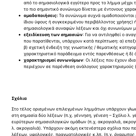
από το σηµασιολογικά εγγύτερο προς το λήµµα µέχρι τ
το πιο σηµαντικό συνώνυµο δίνεται µε έντονους χαρακ
ομαδοποιήσεις:
Τα συνώνυμα συχνά ομαδοποιούνται με
ίδιου ύφους ή συγκεκριμένου περιβάλλοντος χρήσης) ή
σηµασιολογικά συναφών λέξεων και όχι συνωνύµων με
εξειδίκευση των σημασιών
: Για να αντιληφθεί ο αν
που παρατίθενται, υπάρχουν κατά περίπτωση: α) επε
β) σχετική ένδειξη της γνωστικής / θεµατικής κατηγορ
χαρακτηριστικό παράδειγµα εντός παρενθέσεως ή δ) 
χαρακτηρισμοί συνωνύμων
: Οι λέξεις που έχουν ιδ
περιέχουν σε παρένθεση ανάλογους χαρακτηρισµούς (
Σχόλια
Στο τέλος ορισμένων επιλεγμένων λημμάτων υπάρχουν γλ
στη σηµασία δύο λέξεων (π.χ.
γέννηση, γένεση
– Σχόλιο λ.
γ
ευρύτερων σημασιολογικών ομάδων (π.χ. ακρογιαλιά, ακρογιά
λ. ακρογιαλιά). Υπάρχουν ακόµη εκτενέστερα σχόλια που π
λέξεων, υφολογικές, πραγµατολογικές κ.λπ. (π.χ.
άγαρµπος, 