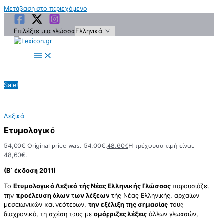
Μετάβαση στο περιεχόμενο
Επιλέξτε μια γλώσσα
Sale!
Λεξικά
Ετυμολογικό
54,00
€
Original price was: 54,00€.
48,60
€
Η τρέχουσα τιμή είναι:
48,60€.
(Β΄ έκδοση 2011)
Το
Ετυμολογικό Λεξικό τής Νέας Ελληνικής Γλώσσας
παρουσιάζει
την
προέλευση όλων των λέξεων
τής Νέας Ελληνικής, αρχαίων,
μεσαιωνικών και νεότερων,
την εξέλιξη της σημασίας
τους
διαχρονικά, τη σχέση τους με
ομόρριζες λέξεις
άλλων γλωσσών,