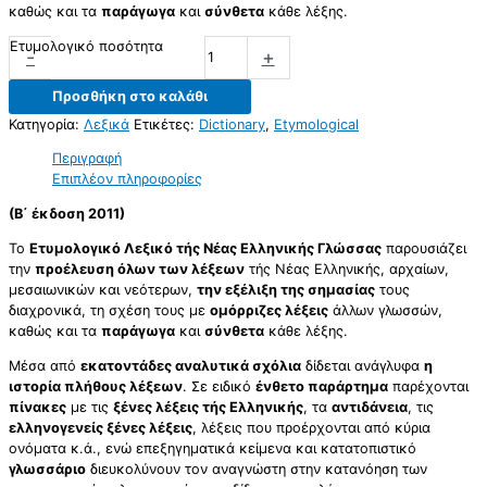
καθώς και τα
παράγωγα
και
σύνθετα
κάθε λέξης.
Ετυμολογικό ποσότητα
-
+
Προσθήκη στο καλάθι
Κατηγορία:
Λεξικά
Ετικέτες:
Dictionary
,
Etymological
Περιγραφή
Επιπλέον πληροφορίες
(Β΄ έκδοση 2011)
Το
Ετυμολογικό Λεξικό τής Νέας Ελληνικής Γλώσσας
παρουσιάζει
την
προέλευση όλων των λέξεων
τής Νέας Ελληνικής, αρχαίων,
μεσαιωνικών και νεότερων,
την εξέλιξη της σημασίας
τους
διαχρονικά, τη σχέση τους με
ομόρριζες λέξεις
άλλων γλωσσών,
καθώς και τα
παράγωγα
και
σύνθετα
κάθε λέξης.
Μέσα από
εκατοντάδες αναλυτικά σχόλια
δίδεται ανάγλυφα
η
ιστορία πλήθους λέξεων
. Σε ειδικό
ένθετο παράρτημα
παρέχονται
πίνακες
με τις
ξένες λέξεις τής Ελληνικής
, τα
αντιδάνεια
, τις
ελληνογενείς ξένες λέξεις
, λέξεις που προέρχονται από κύρια
ονόματα κ.ά., ενώ επεξηγηματικά κείμενα και κατατοπιστικό
γλωσσάριο
διευκολύνουν τον αναγνώστη στην κατανόηση των