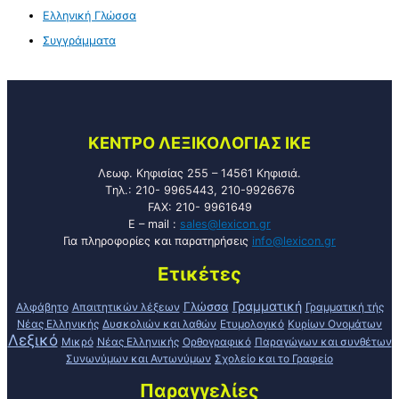
Ελληνική Γλώσσα
Συγγράμματα
KENTPO ΛEΞIKOΛOΓIAΣ ΙΚΕ
Λεωφ. Κηφισίας 255 – 14561 Κηφισιά.
Tηλ.: 210- 9965443, 210-9926676
FAX: 210- 9961649
E – mail :
sales@lexicon.gr
Για πληροφορίες και παρατηρήσεις
info@lexicon.gr
Ετικέτες
Γραμματική
Γλώσσα
Αλφάβητο
Απαιτητικών λέξεων
Γραμματική τής
Νέας Ελληνικής
Δυσκολιών και λαθών
Ετυμολογικό
Κυρίων Ονομάτων
Λεξικό
Μικρό
Νέας Ελληνικής
Ορθογραφικό
Παραγώγων και συνθέτων
Συνωνύμων και Αντωνύμων
Σχολείο και το Γραφείο
Παραγγελίες