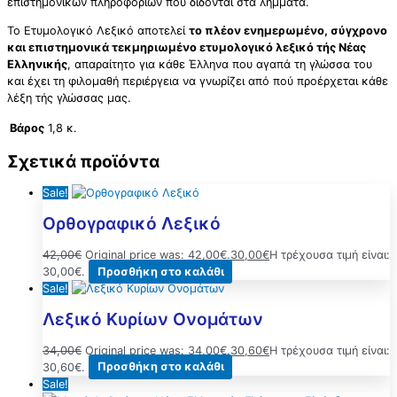
επιστημονικών πληροφοριών που δίδονται στα λήμματα.
Το Ετυμολογικό Λεξικό αποτελεί
το πλέον ενημερωμένο, σύγχρονο
και επιστημονικά τεκμηριωμένο ετυμολογικό λεξικό τής Νέας
Ελληνικής
, απαραίτητο για κάθε Έλληνα που αγαπά τη γλώσσα του
και έχει τη φιλομαθή περιέργεια να γνωρίζει από πού προέρχεται κάθε
λέξη τής γλώσσας μας.
Βάρος
1,8 κ.
Σχετικά προϊόντα
Sale!
Ορθογραφικό Λεξικό
42,00
€
Original price was: 42,00€.
30,00
€
Η τρέχουσα τιμή είναι:
30,00€.
Προσθήκη στο καλάθι
Sale!
Λεξικό Κυρίων Ονομάτων
34,00
€
Original price was: 34,00€.
30,60
€
Η τρέχουσα τιμή είναι:
30,60€.
Προσθήκη στο καλάθι
Sale!