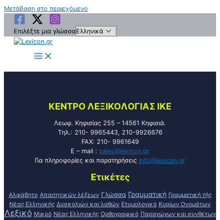
Μετάβαση στο περιεχόμενο
Επιλέξτε μια γλώσσα
KENTPO ΛEΞIKOΛOΓIAΣ ΙΚΕ
Λεωφ. Κηφισίας 255 – 14561 Κηφισιά.
Tηλ.: 210- 9965443, 210-9926676
FAX: 210- 9961649
E – mail :
sales@lexicon.gr
Για πληροφορίες και παρατηρήσεις
info@lexicon.gr
Ετικέτες
Γραμματική
Γλώσσα
Αλφάβητο
Απαιτητικών λέξεων
Γραμματική τής
Νέας Ελληνικής
Δυσκολιών και λαθών
Ετυμολογικό
Κυρίων Ονομάτων
Λεξικό
Μικρό
Νέας Ελληνικής
Ορθογραφικό
Παραγώγων και συνθέτων