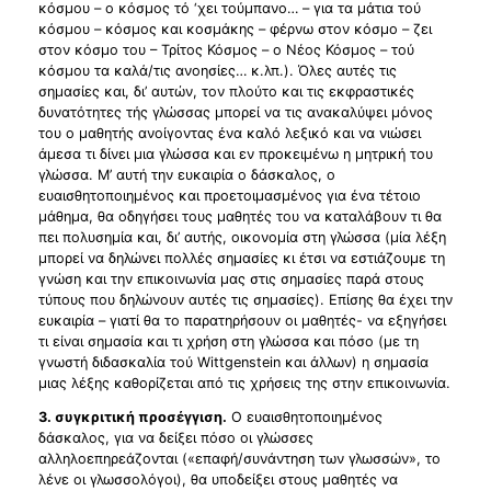
κόσμου – ο κόσμος τό ‘χει τούμπανο… – για τα μάτια τού
κόσμου – κόσμος και κοσμάκης – φέρνω στον κόσμο – ζει
στον κόσμο του – Τρίτος Κόσμος – ο Νέος Κόσμος – τού
κόσμου τα καλά/τις ανοησίες… κ.λπ.). Όλες αυτές τις
σημασίες και, δι’ αυτών, τον πλούτο και τις εκφραστικές
δυνατότητες τής γλώσσας μπορεί να τις ανακαλύψει μόνος
του ο μαθητής ανοίγοντας ένα καλό λεξικό και να νιώσει
άμεσα τι δίνει μια γλώσσα και εν προκειμένω η μητρική του
γλώσσα. M’ αυτή την ευκαιρία ο δάσκαλος, ο
ευαισθητοποιημένος και προετοιμασμένος για ένα τέτοιο
μάθημα, θα οδηγήσει τους μαθητές του να καταλάβουν τι θα
πει πολυσημία και, δι’ αυτής, οικονομία στη γλώσσα (μία λέξη
μπορεί να δηλώνει πολλές σημασίες κι έτσι να εστιάζουμε τη
γνώση και την επικοινωνία μας στις σημασίες παρά στους
τύπους που δηλώνουν αυτές τις σημασίες). Επίσης θα έχει την
ευκαιρία – γιατί θα το παρατηρήσουν οι μαθητές- να εξηγήσει
τι είναι σημασία και τι χρήση στη γλώσσα και πόσο (με τη
γνωστή διδασκαλία τού Wittgenstein και άλλων) η σημασία
μιας λέξης καθορίζεται από τις χρήσεις της στην επικοινωνία.
3. συγκριτική προσέγγιση.
Ο ευαισθητοποιημένος
δάσκαλος, για να δείξει πόσο οι γλώσσες
αλληλοεπηρεάζονται («επαφή/συνάντηση των γλωσσών», το
λένε οι γλωσσολόγοι), θα υποδείξει στους μαθητές να