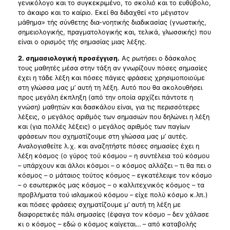
γενικόλογο και το συγκεκριμένο, το σκολιό και το ευθύβολο,
το άκαιρο και το καίριο. Εκεί θα διδαχθεί «το μέγιστον
μάθημα» τής σύνθετης δια-νοητικής διαδικασίας (γνωστικής,
σημειολογικής, πραγματολογικής και, τελικά, γλωσσικής) που
είναι ο ορισμός τής σημασίας μιας λέξης.
2. σημασιολογική προσέγγιση.
Ας ρωτήσει ο δάσκαλος
τους μαθητές μέσα στην τάξη αν γνωρίζουν πόσες σημασίες
έχει η τάδε λέξη και πόσες πάγιες φράσεις χρησιμοποιούμε
στη γλώσσα μας μ’ αυτή τη λέξη. Αυτό που θα ακολουθήσει
προς μεγάλη έκπληξη (από την οποία αρχίζει πάντοτε η
γνώση) μαθητών και δασκάλου είναι, για τις περισσότερες
λέξεις, ο μεγάλος αριθμός των σημασιών που δηλώνει η λέξη
και (για πολλές λέξεις) ο μεγάλος αριθμός των παγίων
φράσεων που σχηματίζουμε στη γλώσσα μας μ’ αυτές.
Αναλογισθείτε λ.χ. και αναζητήστε πόσες σημασίες έχει η
λέξη κόσμος (ο γύρος τού κόσμου – η συντέλεια τού κόσμου
– υπάρχουν και άλλοι κόσμοι – ο κόσμος αλλάζει – τι θα πει ο
κόσμος – ο μάταιος τούτος κόσμος – εγκατέλειψε τον κόσμο
– ο εσωτερικός μας κόσμος – ο καλλιτεχνικός κόσμος – τα
προβλήματα τού ισλαμικού κόσμου – είχε πολύ κόσμο κ.λπ.)
και πόσες φράσεις σχηματίζουμε μ’ αυτή τη λέξη με
διαφορετικές πάλι σημασίες (έφαγα τον κόσμο – δεν χάλασε
κι ο κόσμος – εδώ ο κόσμος καίγεται… – από καταβολής