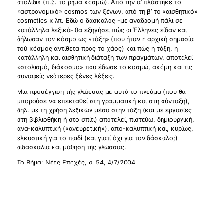
στολίδι» (π.β. το ρήμα κοσμώ). Από την α’ πλάστηκε το
«αστρονομικό» cosmos των ξένων, από τη β’ το «αισθητικό»
cosmetics κ.λπ. Εδώ ο δάσκαλος -με αναδρομή πάλι σε
κατάλληλα λεξικά- θα εξηγήσει πώς οι Έλληνες είδαν και
δήλωσαν τον κόσμο ως «τάξη» (που ήταν η αρχική σημασία
τού κόσμος αντίθετα προς το χάος) και πώς η τάξη, η
κατάλληλη και αισθητική διάταξη των πραγμάτων, αποτελεί
«στολισμό, διάκοσμο» που έδωσε το κοσμώ, ακόμη και τις
συναφείς νεότερες ξένες λέξεις.
Μια προσέγγιση τής γλώσσας με αυτό το πνεύμα (που θα
μπορούσε να επεκταθεί στη γραμματική και στη σύνταξη),
δηλ. με τη χρήση λεξικών μέσα στην τάξη (και με εργασίες
στη βιβλιοθήκη ή στο σπίτι) αποτελεί, πιστεύω, δημιουργική,
ανα-καλυπτική («ανευρετική»), απο-καλυπτική και, κυρίως,
ελκυστική για το παιδί (και γιατί όχι για τον δάσκαλο;)
διδασκαλία και μάθηση τής γλώσσας.
Το Βήμα: Νέες Εποχές, σ. 54, 4/7/2004