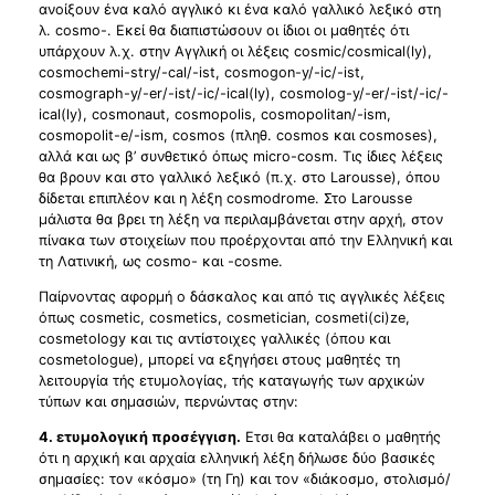
ανοίξουν ένα καλό αγγλικό κι ένα καλό γαλλικό λεξικό στη
λ. cosmo-. Εκεί θα διαπιστώσουν οι ίδιοι οι μαθητές ότι
υπάρχουν λ.χ. στην Αγγλική οι λέξεις cosmic/cosmical(ly),
cosmochemi-stry/-cal/-ist, cosmogon-y/-ic/-ist,
cosmograph-y/-er/-ist/-ic/-ical(ly), cosmolog-y/-er/-ist/-ic/-
ical(ly), cosmonaut, cosmopolis, cosmopolitan/-ism,
cosmopolit-e/-ism, cosmos (πληθ. cosmos και cosmoses),
αλλά και ως β’ συνθετικό όπως micro-cosm. Τις ίδιες λέξεις
θα βρουν και στο γαλλικό λεξικό (π.χ. στο Larousse), όπου
δίδεται επιπλέον και η λέξη cosmodrome. Στο Larousse
μάλιστα θα βρει τη λέξη να περιλαμβάνεται στην αρχή, στον
πίνακα των στοιχείων που προέρχονται από την Ελληνική και
τη Λατινική, ως cosmo- και -cosme.
Παίρνοντας αφορμή ο δάσκαλος και από τις αγγλικές λέξεις
όπως cosmetic, cosmetics, cosmetician, cosmeti(ci)ze,
cosmetology και τις αντίστοιχες γαλλικές (όπου και
cosmetologue), μπορεί να εξηγήσει στους μαθητές τη
λειτουργία τής ετυμολογίας, τής καταγωγής των αρχικών
τύπων και σημασιών, περνώντας στην:
4. ετυμολογική προσέγγιση.
Ετσι θα καταλάβει ο μαθητής
ότι η αρχική και αρχαία ελληνική λέξη δήλωσε δύο βασικές
σημασίες: τον «κόσμο» (τη Γη) και τον «διάκοσμο, στολισμό/