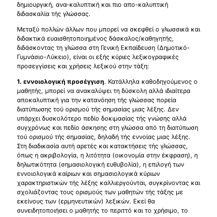
δημιουργική, ανα-καλυπτική και πιο απο-καλυπτική
διδασκαλία τής γλώσσας.
Μεταξύ πολλών άλλων που μπορεί να σκεφθεί ο γλωσσικά και
διδακτικά ευαισθητοποιημένος δάσκαλος/καθηγητής,
διδάσκοντας τη γλώσσα στη Γενική Εκπαίδευση (Δημοτικό-
Γυμνάσιο-Λύκειο), είναι οι εξής κύριες λεξικογραφικές
προσεγγίσεις και χρήσεις λεξικού στην τάξη:
1. εννοιολογική προσέγγιση
. Κατάλληλα καθοδηγούμενος ο
μαθητής, μπορεί να ανακαλύψει τη δύσκολη αλλά ιδιαίτερα
αποκαλυπτική για την κατανόηση τής γλώσσας πορεία
διατύπωσης τού ορισμού τής σημασίας μιας λέξης. Δεν
υπάρχει δυσκολότερο πεδίο δοκιμασίας τής γνώσης αλλά
συγχρόνως και πεδίο άσκησης στη γλώσσα από τη διατύπωση
τού ορισμού τής σημασίας, δηλαδή τής εννοίας μιας λέξης.
Στη διαδικασία αυτή αρετές και κατακτήσεις τής γλώσσας,
όπως η ακριβολογία, η λιτότητα (οικονομία στην έκφραση), η
δηλωτικότητα (σημασιολογική ευθυβολία), η επιλογή των
εννοιολογικά καίριων και σημασιολογικά κύριων
χαρακτηριστικών τής λέξης καλλιεργούνται, συγκρίνοντας και
σχολιάζοντας τους ορισμούς των μαθητών τής τάξης με
εκείνους των (ερμηνευτικών) λεξικών. Εκεί θα
συνειδητοποιήσει ο μαθητής το περιττό και το χρήσιμο, το