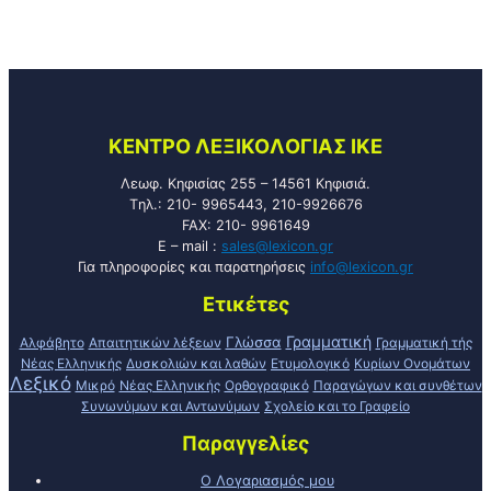
KENTPO ΛEΞIKOΛOΓIAΣ ΙΚΕ
Λεωφ. Κηφισίας 255 – 14561 Κηφισιά.
Tηλ.: 210- 9965443, 210-9926676
FAX: 210- 9961649
E – mail :
sales@lexicon.gr
Για πληροφορίες και παρατηρήσεις
info@lexicon.gr
Ετικέτες
Γραμματική
Γλώσσα
Αλφάβητο
Απαιτητικών λέξεων
Γραμματική τής
Νέας Ελληνικής
Δυσκολιών και λαθών
Ετυμολογικό
Κυρίων Ονομάτων
Λεξικό
Μικρό
Νέας Ελληνικής
Ορθογραφικό
Παραγώγων και συνθέτων
Συνωνύμων και Αντωνύμων
Σχολείο και το Γραφείο
Παραγγελίες
Ο Λογαριασμός μου