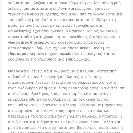
νοήματά μας, λέξεις και τα συναισθήματά μας. Μια αέναη ροή
λέξεων, μια ασταμάτητη επιλογή και ενεργοποίηση ενός
τεράστιου υλικού έκφρασης, παρμένου από το γλωσσικό ταμείο
τού καθενός μας. Από ό,τι με ακούσματα και διαβάσματα, με
κόπο, με αναζητήσεις, με εμπειρίες (συνειδητές και
ασυνείδητες) έχει αποθηκεύσει ο καθένας μας ως γλωσσική
παρακαταθήκη στη γλωσσική του συνείδηση. Αυτός είναι και ο
γλωσσικός θησαυρός
τού καθενός μας, ό,τι έχουμε
αποθησαυρίσει, δηλ. ό,τι έχουμε αποταμιεύσει μέσα μας
(
θησαυρός
σήμαινε αρχικά
ταμείο
) για τις ανάγκες και τις
ευαισθησίες τής γλωσσικής μας επικοινωνίας.
Θάλασσα
οι λέξεις κάθε γλώσσας. Μια πλούσια, γοητευτική,
πολυσύνθετη, ανεξερεύνητη σε όλη της την έκταση
απεραντοσύνη λέξεων. Τέτοια που να χωράει μέσα σ’ αυτήν
ένας ολόκληρος κόσμος κι ένας ολόκληρος λαός. Να αντλεί απ’
αυτήν ένας ολόκληρος λαός, εκατομμύρια άτομα, για να
εκφράσει κάθε τι που συλλαμβάνει με τη σκέψη του και
επιθυμεί να κοινωνήσει στους άλλους. Θάλασσα με μαργαρίτες
και … «μαργαριτάρια». Με τους μαργαρίτες, τα πολύτιμα
πετράδια με τα οποία χτίζεται η ζηλευτή ποικιλία, ο πλούτος, η
σαφήνεια και η «πληρότητα» τού ανθρώπινου λόγου. Αλλά και
με τα αναπόφευκτα αστοχήματα από βιαστικούς, ανέτοιμους ή