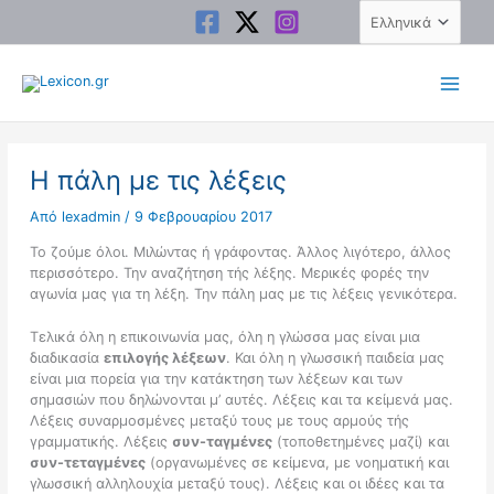
Μετάβαση
Επιλέξτε
στο
μια
περιεχόμενο
γλώσσα
Η πάλη με τις λέξεις
Από
lexadmin
/
9 Φεβρουαρίου 2017
Το ζούμε όλοι. Μιλώντας ή γράφοντας. Άλλος λιγότερο, άλλος
περισσότερο. Την αναζήτηση τής λέξης. Μερικές φορές την
αγωνία μας για τη λέξη. Την πάλη μας με τις λέξεις γενικότερα.
Τελικά όλη η επικοινωνία μας, όλη η γλώσσα μας είναι μια
διαδικασία
επιλογής λέξεων
. Και όλη η γλωσσική παιδεία μας
είναι μια πορεία για την κατάκτηση των λέξεων και των
σημασιών που δηλώνονται μ’ αυτές. Λέξεις και τα κείμενά μας.
Λέξεις συναρμοσμένες μεταξύ τους με τους αρμούς τής
γραμματικής. Λέξεις
συν-ταγμένες
(τοποθετημένες μαζί) και
συν-τεταγμένες
(οργανωμένες σε κείμενα, με νοηματική και
γλωσσική αλληλουχία μεταξύ τους). Λέξεις και οι ιδέες και τα