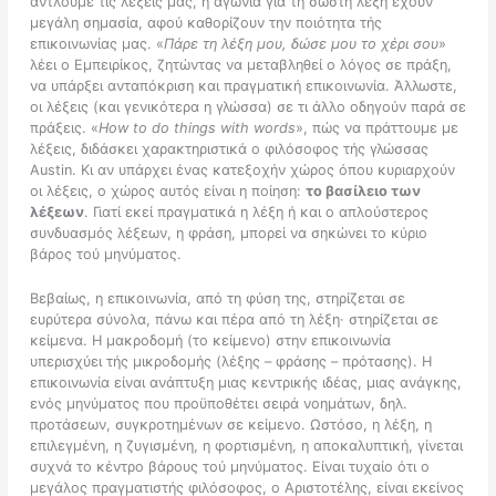
αντλούμε τις λέξεις μας, η αγωνία για τη σωστή λέξη έχουν
μεγάλη σημασία, αφού καθορίζουν την ποιότητα τής
επικοινωνίας μας. «
Πάρε τη λέξη μου, δώσε μου το χέρι σου
»
λέει ο Εμπειρίκος, ζητώντας να μεταβληθεί ο λόγος σε πράξη,
να υπάρξει ανταπόκριση και πραγματική επικοινωνία. Άλλωστε,
οι λέξεις (και γενικότερα η γλώσσα) σε τι άλλο οδηγούν παρά σε
πράξεις. «
How
to
do
things
with
words
», πώς να πράττουμε με
λέξεις, διδάσκει χαρακτηριστικά ο φιλόσοφος τής γλώσσας
Austin. Κι αν υπάρχει ένας κατεξοχήν χώρος όπου κυριαρχούν
οι λέξεις, ο χώρος αυτός είναι η ποίηση:
το βασίλειο των
λέξεων
. Γιατί εκεί πραγματικά η λέξη ή και ο απλούστερος
συνδυασμός λέξεων, η φράση, μπορεί να σηκώνει το κύριο
βάρος τού μηνύματος.
Βεβαίως, η επικοινωνία, από τη φύση της, στηρίζεται σε
ευρύτερα σύνολα, πάνω και πέρα από τη λέξη· στηρίζεται σε
κείμενα. Η μακροδομή (το κείμενο) στην επικοινωνία
υπερισχύει τής μικροδομής (λέξης – φράσης – πρότασης). Η
επικοινωνία είναι ανάπτυξη μιας κεντρικής ιδέας, μιας ανάγκης,
ενός μηνύματος που προϋποθέτει σειρά νοημάτων, δηλ.
προτάσεων, συγκροτημένων σε κείμενο. Ωστόσο, η λέξη, η
επιλεγμένη, η ζυγισμένη, η φορτισμένη, η αποκαλυπτική, γίνεται
συχνά το κέντρο βάρους τού μηνύματος. Είναι τυχαίο ότι ο
μεγάλος πραγματιστής φιλόσοφος, ο Αριστοτέλης, είναι εκείνος