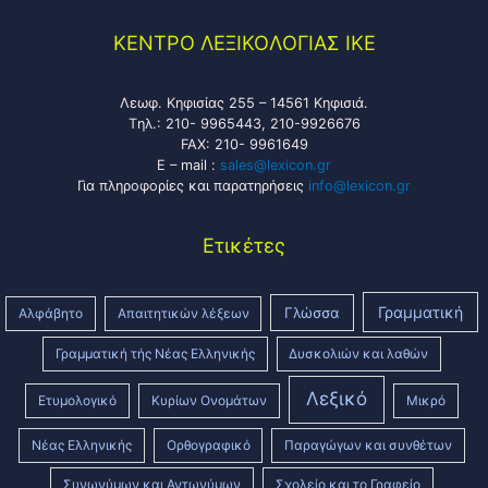
KENTPO ΛEΞIKOΛOΓIAΣ ΙΚΕ
Λεωφ. Κηφισίας 255 – 14561 Κηφισιά.
Tηλ.: 210- 9965443, 210-9926676
FAX: 210- 9961649
E – mail :
sales@lexicon.gr
Για πληροφορίες και παρατηρήσεις
info@lexicon.gr
Ετικέτες
Γραμματική
Γλώσσα
Αλφάβητο
Απαιτητικών λέξεων
Γραμματική τής Νέας Ελληνικής
Δυσκολιών και λαθών
Λεξικό
Ετυμολογικό
Κυρίων Ονομάτων
Μικρό
Νέας Ελληνικής
Ορθογραφικό
Παραγώγων και συνθέτων
Συνωνύμων και Αντωνύμων
Σχολείο και το Γραφείο