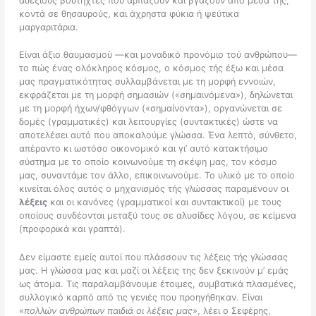
αδέξιους βουτηχτές που αρπάζουν και βγάζουν από μέσα της,
κοντά σε θησαυρούς, και άχρηστα φύκια ή ψεύτικα
μαργαριτάρια.
Είναι άξιο θαυμασμού —και μοναδικό προνόμιο τού ανθρώπου—
το πώς ένας ολόκληρος κόσμος, ο κόσμος τής έξω και μέσα
μας πραγματικότητας συλλαμβάνεται με τη μορφή εννοιών,
εκφράζεται με τη μορφή σημασιών («σημαινόμενα»), δηλώνεται
με τη μορφή ήχων/φθόγγων («σημαίνοντα»), οργανώνεται σε
δομές (γραμματικές) και λειτουργίες (συντακτικές) ώστε να
αποτελέσει αυτό που αποκαλούμε γλώσσα. Ένα λεπτό, σύνθετο,
απέραντο κι ωστόσο οικονομικό και γι’ αυτό κατακτήσιμο
σύστημα με το οποίο κοινωνούμε τη σκέψη μας, τον κόσμο
μας, συναντάμε τον άλλο, επικοινωνούμε. Το υλικό με το οποίο
κινείται όλος αυτός ο μηχανισμός τής γλώσσας παραμένουν οι
λέξεις
και οι κανόνες (γραμματικοί και συντακτικοί) με τους
οποίους συνδέονται μεταξύ τους σε αλυσίδες λόγου, σε κείμενα
(προφορικά και γραπτά).
Δεν είμαστε εμείς αυτοί που πλάσσουν τις λέξεις τής γλώσσας
μας. Η γλώσσα μας και μαζί οι λέξεις της δεν ξεκινούν μ’ εμάς
ως άτομα. Τις παραλαμβάνουμε έτοιμες, συμβατικά πλασμένες,
συλλογικό καρπό από τις γενιές που προηγήθηκαν. Είναι
«
πολλών ανθρώπων παιδιά οι λέξεις μας
», λέει ο Σεφέρης,