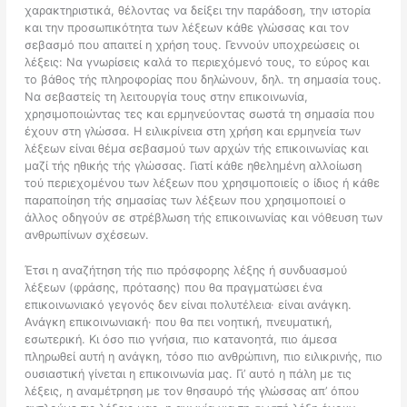
χαρακτηριστικά, θέλοντας να δείξει την παράδοση, την ιστορία
και την προσωπικότητα των λέξεων κάθε γλώσσας και τον
σεβασμό που απαιτεί η χρήση τους. Γεννούν υποχρεώσεις οι
λέξεις: Να γνωρίσεις καλά το περιεχόμενό τους, το εύρος και
το βάθος τής πληροφορίας που δηλώνουν, δηλ. τη σημασία τους.
Να σεβαστείς τη λειτουργία τους στην επικοινωνία,
χρησιμοποιώντας τες και ερμηνεύοντας σωστά τη σημασία που
έχουν στη γλώσσα. Η ειλικρίνεια στη χρήση και ερμηνεία των
λέξεων είναι θέμα σεβασμού των αρχών τής επικοινωνίας και
μαζί τής ηθικής τής γλώσσας. Γιατί κάθε ηθελημένη αλλοίωση
τού περιεχομένου των λέξεων που χρησιμοποιείς ο ίδιος ή κάθε
παραποίηση τής σημασίας των λέξεων που χρησιμοποιεί ο
άλλος οδηγούν σε στρέβλωση τής επικοινωνίας και νόθευση των
ανθρωπίνων σχέσεων.
Έτσι η αναζήτηση τής πιο πρόσφορης λέξης ή συνδυασμού
λέξεων (φράσης, πρότασης) που θα πραγματώσει ένα
επικοινωνιακό γεγονός δεν είναι πολυτέλεια· είναι ανάγκη.
Ανάγκη επικοινωνιακή· που θα πει νοητική, πνευματική,
εσωτερική. Κι όσο πιο γνήσια, πιο κατανοητά, πιο άμεσα
πληρωθεί αυτή η ανάγκη, τόσο πιο ανθρώπινη, πιο ειλικρινής, πιο
ουσιαστική γίνεται η επικοινωνία μας. Γι’ αυτό η πάλη με τις
λέξεις, η αναμέτρηση με τον θησαυρό τής γλώσσας απ’ όπου