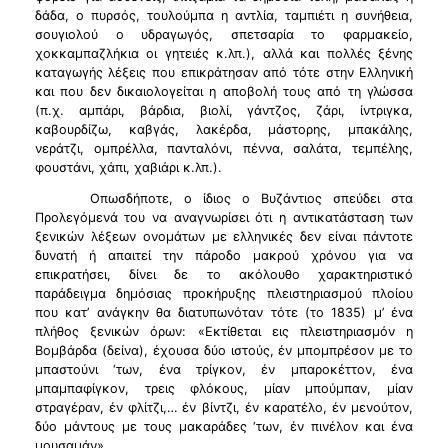
δάδα, ο πυρσός, τουλούμπα η αντλία, ταμπιέτι η συνήθεια,
σουγιολού ο υδραγωγός, σπετσαρία το φαρμακείο,
χοκκαμπαζλήκια οι γητειές κ.λπ.), αλλά και πολλές ξένης
καταγωγής λέξεις που επικράτησαν από τότε στην Ελληνική
και που δεν δικαιολογείται η αποβολή τους από τη γλώσσα
(π.χ. αμπάρι, βάρδια, βιολί, γάντζος, ζάρι, ίντριγκα,
καβουρδίζω, καβγάς, λακέρδα, μάστορης, μπακάλης,
νεράτζι, ομπρέλλα, πανταλόνι, πέννα, σαλάτα, τεμπέλης,
φουστάνι, χάπι, χαβιάρι κ.λπ.).
Οπωσδήποτε, ο ίδιος ο Βυζάντιος σπεύδει στα
Προλεγόμενά του να αναγνωρίσει ότι η αντικατάσταση των
ξενικών λέξεων ονομάτων με ελληνικές δεν είναι πάντοτε
δυνατή ή απαιτεί την πάροδο μακρού χρόνου για να
επικρατήσει, δίνει δε το ακόλουθο χαρακτηριστικό
παράδειγμα δημόσιας προκήρυξης πλειστηριασμού πλοίου
που κατ’ ανάγκην θα διατυπωνόταν τότε (το 1835) μ’ ένα
πλήθος ξενικών όρων: «Εκτίθεται εις πλειστηριασμόν η
Βομβάρδα (δείνα), έχουσα δύο ιστούς, έν μπομπρέσον με το
μπαστούνι ‘των, ένα τρίγκον, έν μπαροκέττον, ένα
μπαμπαφίγκον, τρεις φλόκους, μίαν μπούμπαν, μίαν
στραγέραν, έν φλίτζι,… έν βίντζι, έν καρατέλο, έν μενούτον,
δύο μάντους με τους μακαράδες ‘των, έν πινέλον και ένα
μουσαμάν».