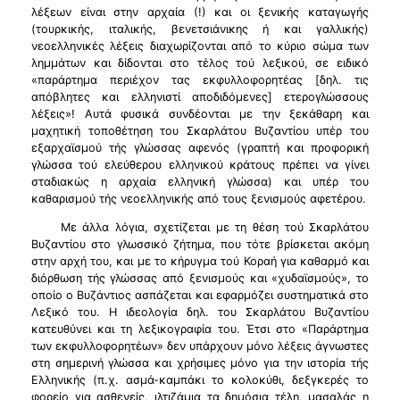
λέξεων είναι στην αρχαία (!) και οι ξενικής καταγωγής
(τουρκικής, ιταλικής, βενετσιάνικης ή και γαλλικής)
νεοελληνικές λέξεις διαχωρίζονται από το κύριο σώμα των
λημμάτων και δίδονται στο τέλος τού λεξικού, σε ειδικό
«παράρτημα περιέχον τας εκφυλλοφορητέας [δηλ. τις
απόβλητες και ελληνιστί αποδιδόμενες] ετερογλώσσους
λέξεις»! Αυτά φυσικά συνδέονται με την ξεκάθαρη και
μαχητική τοποθέτηση του Σκαρλάτου Βυζαντίου υπέρ του
εξαρχαϊσμού τής γλώσσας αφενός (γραπτή και προφορική
γλώσσα τού ελεύθερου ελληνικού κράτους πρέπει να γίνει
σταδιακώς η αρχαία ελληνική γλώσσα) και υπέρ του
καθαρισμού τής νεοελληνικής από τους ξενισμούς αφετέρου.
Με άλλα λόγια, σχετίζεται με τη θέση τού Σκαρλάτου
Βυζαντίου στο γλωσσικό ζήτημα, που τότε βρίσκεται ακόμη
στην αρχή του, και με το κήρυγμα τού Κοραή για καθαρμό και
διόρθωση τής γλώσσας από ξενισμούς και «χυδαϊσμούς», το
οποίο ο Βυζάντιος ασπάζεται και εφαρμόζει συστηματικά στο
Λεξικό του. Η ιδεολογία δηλ. του Σκαρλάτου Βυζαντίου
κατευθύνει και τη λεξικογραφία του. Έτσι στο «Παράρτημα
των εκφυλλοφορητέων» δεν υπάρχουν μόνο λέξεις άγνωστες
στη σημερινή γλώσσα και χρήσιμες μόνο για την ιστορία τής
Ελληνικής (π.χ. ασμά-καμπάκι το κολοκύθι, δεξγκερές το
φορείο για ασθενείς, ιλτιζάμια τα δημόσια τέλη, μασαλάς η