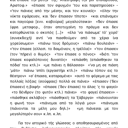
Αριστοφ.» ­ «έπιασε τον σφυγμόν ‘του και παρατηρούσε» ­
«’τον πιάνεις από την μέσην, και τον κουνείς» ­ «όλην την
νύκτα εψάρευαν, και ‘δεν έπιασαν τίποτε» ­ «και επιάναμεν
και παγούρια [ενν. καβούρια] μεγαλούτσικα» ­ «’δεν έπιασε
(φρσ. μεταφορ., όταν αποτυχαίνη το πράγμα και δεν
κατορθώνεται ο σκοπός […]» ­ «έλα ‘να πιάσωμε’ τό’ χορό’
(συνεκδοχή) αντί ‘να πιασθούμεν από τα χέρια ίνα
χορεύσωμεν» ­ «πιάνω τους δρόμους» ­ «πιάνω δουλειάν» ­
«’τον έπιασε (ελλειπ. το δαιμόνιον, η τρέλλα)» ­ «’τον έπιασεν
(τον ‘πήρεν) ο θυμός» ­ «’τον έπιασε ο πόνος» ­ «διότι ‘τον
έπιασε κεφαλόπονος δυνατός» ­ «επιάσθη (επιάσθηκαν τα
πόδια’ του κτλ.)» ­ «με πιάνει η θάλασσα» ­ «’να μη σε πιάση
‘μάτι» ­ πιάνω ‘σπίτι (εργαστήρι κτλ.)» ­ «πιάνω τόπον εις το
θέατρον» ­ «σ’ έπιασα, καταραμένε» ­ «αυτό το φόρεμα με ταις
πολλαίς λόξαις (σούφραις) πολλά σε πιάνει» ­ «έπιασεν (‘δεν
έπιασεν) η βαφή» ­ «έπιασε (‘δεν έπιασε) το άλας ‘ς το φαγεί»
­ «το δένδρον (το φυτόν κτλ.) πιάνει» ­ «το φαγεί έπιασεν» ­
«πιάσθηκε σκλάβος» ­ «πιάσθηκε’ς τα ‘ξάβεργα» ­ «πιάνουνταν
η φωνή του» ­ «πιάνομαι από τα λόγιά μου» ­ «πιάνομαι
(πιάνονται τα μέλη μου δηλ.)» ­ «μη πιάνεσαι με τον
μεγαλύτερόν σου» κ.λπ. κ.λπ.
Για τον ιστορικό τής γλώσσας ο αποθησαυρισμένος από