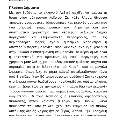
Πλούσια λήμματα
Με τον Βυζάντιο το ελληνικό Λεξικό αρχίζει να παίρνει τη
δομή ενός σύγχρονου λεξικού. Σε κάθε λήμμα δίνονται
χρήσιμες γραμματικές πληροφορίες και μερικές συντακτικές
(για ρήματα), χωρίς φυσικά την πληρότητα και τον
συστηματικό χαρακτήρα των νεότερων λεξικών. Συχνά
παρέχονται και ετυμολογικές πληροφορίες, που τις
περισσότερες φορές έχουν εμπειρικό χαρακτήρα ή
αποτελούν παρετυμολογίες, αφού δεν έχει ακόμη εμφανισθεί
στην Ελλάδα η επιστημονική ετυμολογία. Το κύριο όμως είναι
η (εκπληκτική για ορισμένα λήμματα) περιγραφή των
χρήσεων μιας λέξης, με παραδειγματικές φράσεις ­ συχνά και
παροιμίες, κατά τη διδασκαλία τού Κοραή ­ που σε μεγάλα
λήμματα (όπως λ.χ. το ρήμα πιάνω) καταλαμβάνουν πάνω
από 8 στήλες (των 50 τυπογραφικών αράδων)! Συγκεκριμένα
στο λήμμα πιάνω διαβάζουμε: «συλλαμβάνω, αιρέω, αλίσκω,
έχω […] (κυρ. ζώα με την παγίδα)» ­ «πιάνω (διά των χειρών)»
­ «όσοι πιάνουν σφικτά ταις πυρωμέναις σούβλαις, καίονται
ολιγώτερον. Οι τους διαπύρους οβελίσκους σφοδροτέρως
πιάσαντες, ήττον καίονται (Θεόφρ. περί Πυρ.)» ­ «και
πιάνωντάς ‘τον από το δεξί χέρι, ‘τον εσήκωσε. Και πιάσας
αυτόν της δεξιάς χειρός ήγειρε (Πράξ. Απόστ. Γ’)» ­ «εσιχάθη
και έπιασε την μύτην ‘της. Απεστράφη την ρίν’ επιλαβούσα,