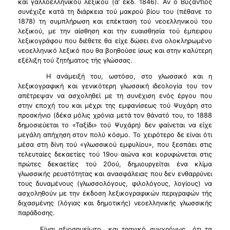
και γαλλοελληνικού λεξικού (α’ έκδ. 1846). Αν ο Βυζάντιος
συνέχιζε κατά τη διάρκεια τού μακρού βίου του (πέθανε το
1878) τη συμπλήρωση και επέκταση τού νεοελληνικού του
λεξικού, με την αίσθηση και την ευαισθησία τού έμπειρου
λεξικογράφου που διέθετε θα είχε δώσει ένα ολοκληρωμένο
νεοελληνικό λεξικό που θα βοηθούσε ίσως και στην καλύτερη
εξέλιξη τού ζητήματος τής γλώσσας.
Η ανάμειξή του, ωστόσο, στο γλωσσικό και η
λεξικογραφική και γενικότερη γλωσσική ιδεολογία του τον
απέτρεψαν να ασχοληθεί με τη συνέχιση ενός έργου που
στην εποχή του και μέχρι της εμφανίσεως τού Ψυχάρη στο
προσκήνιο (δέκα μόλις χρόνια μετά τον θάνατό του, το 1888
δημοσιεύεται το «Ταξίδι» τού Ψυχάρη) δεν φαίνεται να είχε
μεγάλη απήχηση στον πολύ κόσμο. Το χειρότερο δε είναι ότι
μέσα στη δίνη τού «γλωσσικού εμφυλίου», που ξεσπάει στις
τελευταίες δεκαετίες τού 19ου αιώνα και κορυφώνεται στις
πρώτες δεκαετίες τού 20ού, δημιουργείται ένα κλίμα
γλωσσικής ρευστότητας και ανασφάλειας που δεν ενθαρρύνει
τους δυναμένους (γλωσσολόγους, φιλολόγους, λογίους) να
ασχοληθούν με την έκδοση λεξικογραφικών περιγραφών τής
διχασμένης (λόγιας και δημοτικής) νεοελληνικής γλωσσικής
παράδοσης.
Είναι αξιοσημείωτο ­ και τραγικό συγχρόνως ­ ότι τα