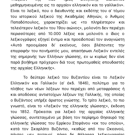
μεθηρμηνευμένης εις το αρχαίον ελληνικόν και το γαλλικόν».
Είναι το λεξικό, που ο διευθυντής και εκδότης του α’ τόμου
του ιστορικού λεξικού της Ακαδημίας Αθηνών, ο Άνθιμος
Παπαδόπουλος, χαρακτηρίζει ως «το πληρέστερον και
τελειότερον λεξικόν του 19ου αιώνος», μολονότι δεν περιέχει
περισσότερες από 10.000 λέξεις και μολονότι ο ίδιος ο
λεξικογράφος εξηγεί έντιμα και προειδοποιεί τον αναγνώστη
«Αυτά προοιμίασα δι’ εκείνους, όσοι βλέποντες την
επιγραφήν του πονήματός μου, απαιτήσωσι Λεξικόν εντελές
της σημερινής των Ελλήνων γλώσσης, εν ω κυρίως δεν είνε
παρά βοήθημα πρόχειρον διά τους πρωτομαθείς σπουδαστές
της αρχαίας Ελληνικής».
Το δεύτερο λεξικό του Βυζαντίου είναι το Λεξικόν
Ελληνικόν και Γαλλικόν (α’ έκδ. 1846), πολύτιμο για το
πλήθος των νέων λέξεων που περιέχει από μεταφράσεις ή
και αποδόσεις αντιστοίχων λέξεων της Γαλλικής, της οποίας
ο Βυζάντιος υπήρξε άριστος γνώστης. Το τρίτο λεξικό, το πιο
γνωστό, είναι το «Λεξικόν της ελληνικής γλώσσης», έκδοση
του 1852. Πρόκειται για λεξικό της αρχαίας ελληνικής
γλώσσας, συντεταγμένο με βάση τον περίφημο Θησαυρό της
ελληνικής γλώσσας του Ερρίκου Στεφάνου «εκ του οποίου»,
κατά τον Σκαρλάτο Βυζάντιο, «καθώς από του Ωκεανού,
πάντες μεν ποταμοί, πάσα δε θάλασσα λεξικογραφίας