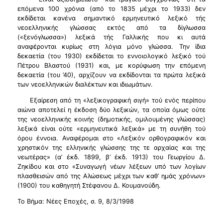
επόμενα 100 χρόνια (από το 1835 μέχρι το 1933) δεν
εκδίδεται κανένα σημαντικό ερμηνευτικό λεξικό τής
νεοελληνικής γλώσσας εκτός από τα δίγλωσσα
(«ξενόγλωσσα») λεξικά τής Γαλλικής που κι αυτά
αναφέρονται κυρίως στη λόγια μόνο γλώσσα. Την ίδια
δεκαετία (του 1930) εκδίδεται το εννοιολογικό λεξικό τού
Πέτρου Βλαστού (1931) και, με κορύφωση την επόμενη
δεκαετία (του ’40), αρχίζουν να εκδίδονται τα πρώτα λεξικά
των νεοελληνικών διαλέκτων και ιδιωμάτων.
Εξαίρεση από τη «λεξικογραφική σιγή» τού ενός περίπου
αιώνα αποτελεί η έκδοση δύο λεξικών, τα οποία όμως ούτε
της νεοελληνικής κοινής (δημοτικής, ομιλουμένης γλώσσας)
λεξικά είναι ούτε «ερμηνευτικά λεξικά» με τη συνήθη τού
όρου έννοια. Αναφέρομαι στο «Λεξικόν ορθογραφικόν και
χρηστικόν της ελληνικής γλώσσης της τε αρχαίας και της
νεωτέρας» (α’ έκδ. 1899, β’ έκδ. 1913) του Γεωργίου Δ.
Ζηκίδου και στο «Συναγωγή νέων λέξεων υπό των λογίων
πλασθεισών από της Αλώσεως μέχρι των καθ’ ημάς χρόνων»
(1900) του καθηγητή Στέφανου Δ. Κουμανούδη.
Το Βήμα: Νέες Εποχές, σ. 9, 8/3/1998