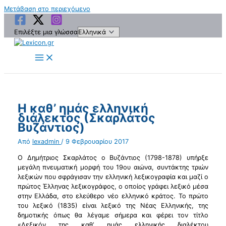
Μετάβαση στο περιεχόμενο
Επιλέξτε μια γλώσσα
Η καθ’ ημάς ελληνική
διάλεκτος (Σκαρλάτος
Βυζάντιος)
Από
lexadmin
/
9 Φεβρουαρίου 2017
Ο Δημήτριος Σκαρλάτος ο Βυζάντιος (1798-1878) υπήρξε
μεγάλη πνευματική μορφή του 19ου αιώνα, συντάκτης τριών
λεξικών που σφράγισαν την ελληνική λεξικογραφία και μαζί ο
πρώτος Έλληνας λεξικογράφος, ο οποίος γράφει λεξικό μέσα
στην Ελλάδα, στο ελεύθερο νέο ελληνικό κράτος. Το πρώτο
του λεξικό (1835) είναι λεξικό της Νέας Ελληνικής, της
δημοτικής όπως θα λέγαμε σήμερα και φέρει τον τίτλο
«Λεξικόν της καθ’ ημάς ελληνικής διαλέκτου