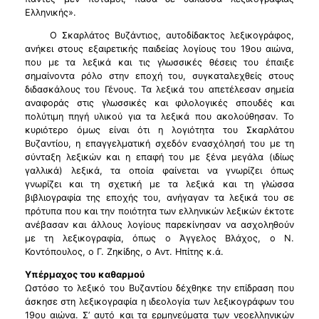
Ελληνικής».
Ο Σκαρλάτος Βυζάντιος, αυτοδίδακτος λεξικογράφος,
ανήκει στους εξαιρετικής παιδείας λογίους του 19ου αιώνα,
που με τα λεξικά και τις γλωσσικές θέσεις του έπαιξε
σημαίνοντα ρόλο στην εποχή του, συγκαταλεχθείς στους
διδασκάλους του Γένους. Τα λεξικά του απετέλεσαν σημεία
αναφοράς στις γλωσσικές και φιλολογικές σπουδές και
πολύτιμη πηγή υλικού για τα λεξικά που ακολούθησαν. Το
κυριότερο όμως είναι ότι η λογιότητα του Σκαρλάτου
Βυζαντίου, η επαγγελματική σχεδόν ενασχόλησή του με τη
σύνταξη λεξικών και η επαφή του με ξένα μεγάλα (ιδίως
γαλλικά) λεξικά, τα οποία φαίνεται να γνωρίζει όπως
γνωρίζει και τη σχετική με τα λεξικά και τη γλώσσα
βιβλιογραφία της εποχής του, ανήγαγαν τα λεξικά του σε
πρότυπα που και την ποιότητα των ελληνικών λεξικών έκτοτε
ανέβασαν και άλλους λογίους παρεκίνησαν να ασχοληθούν
με τη λεξικογραφία, όπως ο Άγγελος Βλάχος, ο Ν.
Κοντόπουλος, ο Γ. Ζηκίδης, ο Αντ. Ηπίτης κ.ά.
Υπέρμαχος του καθαρμού
Ωστόσο το λεξικό του Βυζαντίου δέχθηκε την επίδραση που
άσκησε στη λεξικογραφία η ιδεολογία των λεξικογράφων του
19ου αιώνα. Σ’ αυτό και τα ερμηνεύματα των νεοελληνικών