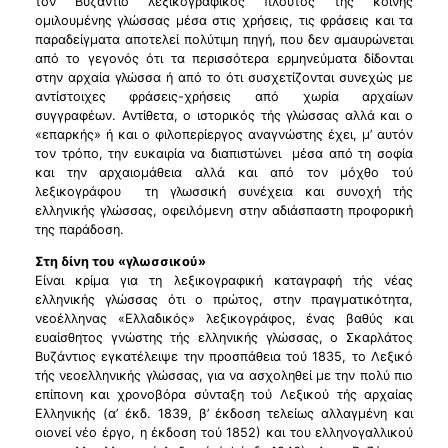
τον Βυζάντιο λεξικογραφικός πλούτος τής κοινής
ομιλουμένης γλώσσας μέσα στις χρήσεις, τις φράσεις και τα
παραδείγματα αποτελεί πολύτιμη πηγή, που δεν αμαυρώνεται
από το γεγονός ότι τα περισσότερα ερμηνεύματα δίδονται
στην αρχαία γλώσσα ή από το ότι συσχετίζονται συνεχώς με
αντίστοιχες φράσεις-χρήσεις από χωρία αρχαίων
συγγραφέων. Αντίθετα, ο ιστορικός τής γλώσσας αλλά και ο
«επαρκής» ή και ο φιλοπερίεργος αναγνώστης έχει, μ’ αυτόν
τον τρόπο, την ευκαιρία να διαπιστώνει ­ μέσα από τη σοφία
και την αρχαιομάθεια αλλά και από τον μόχθο τού
λεξικογράφου ­ τη γλωσσική συνέχεια και συνοχή τής
ελληνικής γλώσσας, οφειλόμενη στην αδιάσπαστη προφορική
της παράδοση.
Στη δίνη του «γλωσσικού»
Είναι κρίμα για τη λεξικογραφική καταγραφή τής νέας
ελληνικής γλώσσας ότι ο πρώτος, στην πραγματικότητα,
νεοέλληνας «Ελλαδικός» λεξικογράφος, ένας βαθύς και
ευαίσθητος γνώστης τής ελληνικής γλώσσας, ο Σκαρλάτος
Βυζάντιος εγκατέλειψε την προσπάθεια τού 1835, το Λεξικό
τής νεοελληνικής γλώσσας, για να ασχοληθεί με την πολύ πιο
επίπονη και χρονοβόρα σύνταξη τού Λεξικού τής αρχαίας
Ελληνικής (α’ έκδ. 1839, β’ έκδοση τελείως αλλαγμένη και
οιονεί νέο έργο, η έκδοση τού 1852) και του ελληνογαλλικού