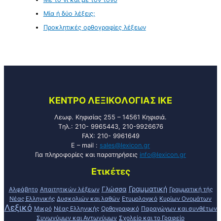
Μία ή δύο λέξεις;
Προκλητικές ορθογραφίες λέξεων
KENTPO ΛEΞIKOΛOΓIAΣ ΙΚΕ
Λεωφ. Κηφισίας 255 – 14561 Κηφισιά.
Tηλ.: 210- 9965443, 210-9926676
FAX: 210- 9961649
E – mail :
sales@lexicon.gr
Για πληροφορίες και παρατηρήσεις
info@lexicon.gr
Ετικέτες
Γραμματική
Γλώσσα
Αλφάβητο
Απαιτητικών λέξεων
Γραμματική τής
Νέας Ελληνικής
Δυσκολιών και λαθών
Ετυμολογικό
Κυρίων Ονομάτων
Λεξικό
Μικρό
Νέας Ελληνικής
Ορθογραφικό
Παραγώγων και συνθέτων
Συνωνύμων και Αντωνύμων
Σχολείο και το Γραφείο