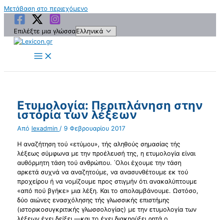
Μετάβαση στο περιεχόμενο
Επιλέξτε μια γλώσσα
Ετυμολογία: Περιπλάνηση στην
ιστορία των λέξεων
Από
lexadmin
/
9 Φεβρουαρίου 2017
Η αναζήτηση τού «ετύμου», τής αληθούς σημασίας τής
λέξεως σύμφωνα με την προέλευσή της, η ετυμολογία είναι
αυθόρμητη τάση τού ανθρώπου. ΄Ολοι έχουμε την τάση
αρκετά συχνά να αναζητούμε, να ανασυνθέτουμε εκ τού
προχείρου ή να νομίζουμε προς στιγμήν ότι ανακαλύπτουμε
«από πού βγήκε» μια λέξη. Και το απολαμβάνουμε. Ωστόσο,
δύο αιώνες ενασχόλησης τής γλωσσικής επιστήμης
(ιστορικοσυγκριτικής γλωσσολογίας) με την ετυμολογία των
λέξεων έχει δείξει —και το έχει διακηρύξει ρητά ο