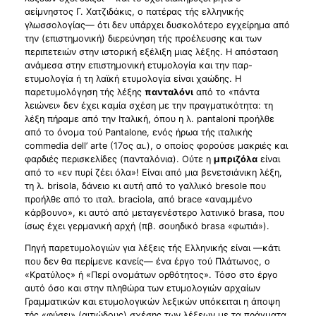
αείμνηστος Γ. Χατζιδάκις, ο πατέρας τής ελληνικής
γλωσσολογίας— ότι δεν υπάρχει δυσκολότερο εγχείρημα από
την (επιστημονική) διερεύνηση τής προέλευσης και των
περιπετειών στην ιστορική εξέλιξη μιας λέξης. Η απόσταση
ανάμεσα στην επιστημονική ετυμολογία και την παρ-
ετυμολογία ή τη λαϊκή ετυμολογία είναι χαώδης. Η
παρετυμολόγηση τής λέξης
πανταλόνι
από το «πάντα
λειώνει» δεν έχει καμία σχέση με την πραγματικότητα: τη
λέξη πήραμε από την Ιταλική, όπου η λ. pantaloni προήλθε
από το όνομα τού Pantalone, ενός ήρωα τής ιταλικής
commedia dell’ arte (17ος αι.), ο οποίος φορούσε μακριές και
φαρδιές περισκελίδες (πανταλόνια). Ούτε η
μπριζόλα
είναι
από το «εν πυρί ζέει όλα»! Είναι από μια βενετσιάνικη λέξη,
τη λ. brisola, δάνειο κι αυτή από το γαλλικό bresole που
προήλθε από το ιταλ. braciola, από brace «αναμμένο
κάρβουνο», κι αυτό από μεταγενέστερο λατινικό brasa, που
ίσως έχει γερμανική αρχή (πβ. σουηδικό brasa «φωτιά»).
Πηγή παρετυμολογιών για λέξεις τής Ελληνικής είναι —κάτι
που δεν θα περίμενε κανείς— ένα έργο τού Πλάτωνος, ο
«Κρατύλος» ή «Περί ονομάτων ορθότητος». Τόσο στο έργο
αυτό όσο και στην πληθώρα των ετυμολογιών αρχαίων
Γραμματικών και ετυμολογικών λεξικών υπόκειται η άποψη
τής «φύσει» (αιτιώδους) σχέσης των λέξεων με τα πράγματα,