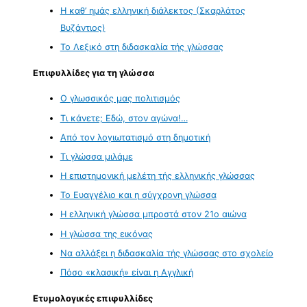
Η καθ’ ημάς ελληνική διάλεκτος (Σκαρλάτος
Βυζάντιος)
Το Λεξικό στη διδασκαλία τής γλώσσας
Επιφυλλίδες για τη γλώσσα
Ο γλωσσικός μας πολιτισμός
Τι κάνετε; Εδώ, στον αγώνα!…
Από τον λογιωτατισμό στη δημοτική
Τι γλώσσα μιλάμε
Η επιστημονική μελέτη τής ελληνικής γλώσσας
Το Ευαγγέλιο και η σύγχρονη γλώσσα
Η ελληνική γλώσσα μπροστά στον 21ο αιώνα
Η γλώσσα της εικόνας
Να αλλάξει η διδασκαλία τής γλώσσας στο σχολείο
Πόσο «κλασική» είναι η Αγγλική
Ετυμολογικές επιφυλλίδες