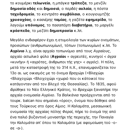
το
κουμέρκι
τελωνείο
, η
μπάγκα
τράπεζα
, το
μενζίλι
δημοσία οδός
και
δημοσιά
, ο
περδές
αυλαία
, η
πόστα
ταχυδρομείο
, το
κοντράτο
συμβόλαιο
, ο
κουγιουμτζής
χρυσοχόος
, ο
κασιέρης
ταμίας
, η
γαζέτα
εφημερίδα
, το
λαγούμι
υπόνομος
, το
πασαπόρτι
διαβατήριο
, το
μαργέλι
κράσπεδο
, το
μεζάτι
δημοπρασία
κ.λπ.
Μεγάλο ενδιαφέρον έχει η ετυμολογία των κυρίων ονομάτων,
προσώπων (ανθρωπωνυμίων), τόπων (τοπωνυμίων) κ.λπ. Το
Αγρίνιο
λ.χ. είναι αρχαίο τοπωνύμιο από τους
Αγραίους
,
αρχαίο αιτωλικό φύλο (
Αγραίοι
= αγρευτές, κυνηγοί <
άγρα
«κυνήγι» ή «αγρότες, άνθρωποι τής γης» <
αγρός
). Η πόλη,
μετά την καταστροφή της το 314 π.Χ., επανεμφανίζεται τον
13ο αι. ως οικισμός με το όνομα
Βραχώρι
(<Βλαχώρι
<Βλαχοχώρι <Βλοχοχώρι «χωριό που οι κάτοικοί του
κατάγονταν από τον
Βλοχό
τής Θεσσαλίας). Το 1835, αφού
ιδρύθηκε το Νέο Ελληνικό Κράτος, το
Βραχώρι
ξαναπήρε την
αρχαία ονομασία
Αγρίνιο
. Τα
Βαλκάνια
προέρχονται από το
τουρκ. balcan που σημαίνει «όρος», όνομα που δόθηκε από
τους Τούρκους στο όρος
Αίμος
. Η
Καλαμάτα
, μεσαιωνική
ονομασία τής αρχαίας πόλης
Φεραί
, πήρε το όνομά της από
ένα παλιό βυζαντινό μοναστήρι τής περιοχής, την Παναγία
την
Καλομάτα
απ’ όπου το Καλαμάτα (με αφομοίωση τού -ο-
σε -α-).