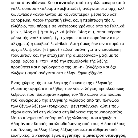
κι αυτό αντιδάνειο. Κι ο
καναπές
, από το γαλλ. canape (από
γαλλ. conope «κάλυμμα κρεβατιού»), ανάγεται στο αρχ. ελλ.
κωνωπείον
«ανάκλιντρο με κουνουπιέρα» μέσω τού λατ.
conopeum. Χαρακτηριστική είναι και η περίπτωση τής λ.
ελιξήριο, που πήραμε σε νεότερους χρόνους από τα Γαλλικά
(elixir, 14ος αι.) ή τα Αγγλικά (elixir, 14ος αι.), όπου πέρασε
μέσω τής νεολατινικής (για χρήσεις που αφορούσαν στην
αλχημεία) η αραβική λ. al-iksir. Αυτή όμως δεν είναι παρά το
αρχ. ελλ.
ξηρίον
(<ξηρός) «ειδική σκόνη για την επούλωση
τραυμάτων και την επίσχεση τής αιμορραγίας» μαζί με το
αραβ. άρθρο al «το». Από την ετυμολογία τής λέξης
προκύπτει και η ορθογραφία της με -η- (
ελιξήριο
και όχι
ελιξίριο
) αφού ανάγεται στο ελλην.
ξηρίον/ξηρός
.
Ένας χώρος τής ετυμολογικής έρευνας τής ελληνικής
γλώσσας αφορά στο πλήθος των νέων, λόγιας προελεύσεως
λέξεων, που πλάστηκαν κυρίως τον 19ο αιώνα στο πλαίσιο
τού καθαρισμού τής ελληνικής γλώσσας από την πληθώρα
των ξένων λέξεων (τουρκικών, βενετσιάνικων κ.λπ.) που
είχαν εισαχθεί στη γλώσσα στη διάρκεια τής τουρκοκρατίας.
Με το κίνημα τού καθαρμού τής γλώσσας, που κήρυξε ο
Αδαμάντιος Κοραής ακολουθούμενος από τους Διδασκάλους
τού Γένους, πολλές ξένες λέξεις αντικαταστάθηκαν από
ελληνικές: ο
κεφίλης
έγινε
εγγυητής
, ο
μινίστρος
υπουργός
,