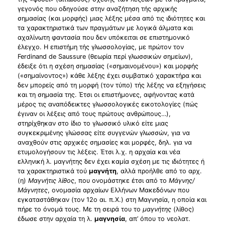
γεγονός που οδηγούσε στην αναζήτηση τής αρχικής
σημασίας (και μορφής) μιας λέξης μέσα από τις ιδιότητες και
τα χαρακτηριστικά των πραγμάτων με λογικά άλματα και
αχαλίνωτη φαντασία που δεν υπόκειται σε επιστημονικό
έλεγχο. Η επιστήμη τής γλωσσολογίας, με πρώτον τον
Ferdinand de Saussure (θεωρία περί γλωσσικών σημείων),
έδειξε ότι η σχέση σημασίας («σημαινομένου») και μορφής
(«σημαίνοντος») κάθε λέξης έχει συμβατικό χαρακτήρα και
δεν μπορείς από τη μορφή (τον τύπο) τής λέξης να εξηγήσεις
και τη σημασία της. Έτσι οι επιστήμονες, αφήνοντας κατά
μέρος τις αναπόδεικτες γλωσσολογικές εικοτολογίες (πώς
έγιναν οι λέξεις από τους πρώτους ανθρώπους…),
στηρίχθηκαν στο ίδιο το γλωσσικό υλικό είτε μιας
συγκεκριμένης γλώσσας είτε συγγενών γλωσσών, για να
αναχθούν στις αρχικές σημασίες και μορφές, δηλ. για να
ετυμολογήσουν τις λέξεις. Έτσι λ.χ. η αρχαία και νέα
ελληνική λ. μαγνήτης δεν έχει καμία σχέση με τις ιδιότητες ή
τα χαρακτηριστικά τού
μαγνήτη
, αλλά προήλθε από το αρχ.
(η)
Μαγνήτις λίθος
, που ονομάστηκε έτσι από το
Μάγνης/
Mάγνητες
, ονομασία αρχαίων Ελλήνων Μακεδόνων που
εγκαταστάθηκαν (τον 12ο αι. π.Χ.) στη Μαγνησία, η οποία και
πήρε το όνομά τους. Με τη σειρά του το
μαγνήτης
(λίθος)
έδωσε στην αρχαία τη λ.
μαγνησία
, απ’ όπου το νεολατ.