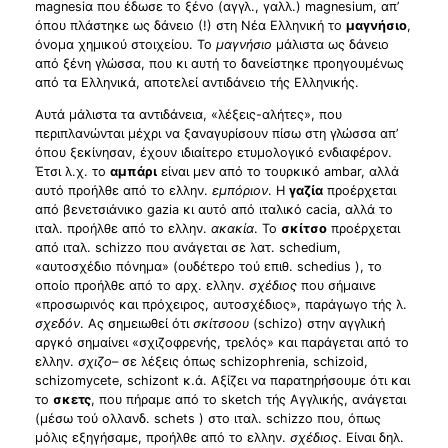
magnesiα που έδωσε το ξένο (αγγλ., γαλλ.) magnesium, απ’
όπου πλάστηκε ως δάνειο (!) στη Νέα Ελληνική το
μαγνήσιο
,
όνομα χημικού στοιχείου. Το
μαγνήσιο
μάλιστα ως δάνειο
από ξένη γλώσσα, που κι αυτή το δανείστηκε προηγουμένως
από τα Ελληνικά, αποτελεί αντιδάνειο τής Ελληνικής.
Αυτά μάλιστα τα αντιδάνεια, «λέξεις-αλήτες», που
περιπλανώνται μέχρι να ξαναγυρίσουν πίσω στη γλώσσα απ’
όπου ξεκίνησαν, έχουν ιδιαίτερο ετυμολογικό ενδιαφέρον.
Έτσι λ.χ. το
αμπάρι
είναι μεν από το τουρκικό ambar, αλλά
αυτό προήλθε από το ελλην.
εμπόριον
. Η
γαζία
προέρχεται
από βενετσιάνικο gazia κι αυτό από ιταλικό cacia, αλλά το
ιταλ. προήλθε από το ελλην.
ακακία
. Το
σκίτσο
προέρχεται
από ιταλ. schizzo που ανάγεται σε λατ. schedium,
«αυτοσχέδιο πόνημα» (ουδέτερο τού επιθ. schedius ), το
οποίο προήλθε από το αρχ. ελλην.
σχέδιος
που σήμαινε
«προσωρινός και πρόχειρος, αυτοσχέδιος», παράγωγο τής λ.
σχεδόν
. Ας σημειωθεί ότι
σκίτσοου
(schizo) στην αγγλική
αργκό σημαίνει «σχιζοφρενής, τρελός» και παράγεται από το
ελλην.
σχιζο
– σε λέξεις όπως schizophrenia, schizoid,
schizomycete, schizont κ.ά. Αξίζει να παρατηρήσουμε ότι και
το
σκετς
, που πήραμε από το sketch τής Αγγλικής, ανάγεται
(μέσω τού ολλανδ. schets ) στο ιταλ. schizzo που, όπως
μόλις εξηγήσαμε, προήλθε από το ελλην.
σχέδιος
. Είναι δηλ.