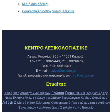
Μία ή δύο λέξεις;
Προκλητικές ορθογραφίες λέξεων
KENTPO ΛEΞIKOΛOΓIAΣ ΙΚΕ
Λεωφ. Κηφισίας 255 – 14561 Κηφισιά.
Tηλ.: 210- 9965443, 210-9926676
FAX: 210- 9961649
E – mail :
sales@lexicon.gr
Για πληροφορίες και παρατηρήσεις
info@lexicon.gr
Ετικέτες
Γραμματική
Γλώσσα
Αλφάβητο
Απαιτητικών λέξεων
Γραμματική τής
Νέας Ελληνικής
Δυσκολιών και λαθών
Ετυμολογικό
Κυρίων Ονομάτων
Λεξικό
Μικρό
Νέας Ελληνικής
Ορθογραφικό
Παραγώγων και συνθέτων
Συνωνύμων και Αντωνύμων
Σχολείο και το Γραφείο