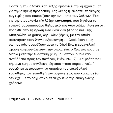
Ενίοτε η ετυμολογία μιας λέξης εμφανίζει την αμηχανία μας
για την αληθινή προέλευση μιας λέξης ή, άλλοτε, περίεργες
συγκυρίες που καθορίζουν την ονομασία των λέξεων. Έτσι
για την ετυμολογία τής λέξης
καγκουρό
, που δηλώνει το
γνωστό μαρσιπποφόρο θηλαστικό της Αυστραλίας, λέγεται ότι
προήλθε από τη φράση των ιθαγενών (Aborigines) τής
Αυστραλίας ka gouro, δηλ. «δεν ξέρω», με την οποία
απάντησαν στον Άγγλο εξερευνητή J . Cook όταν τους
ρώτησε πώς ονομάζουν αυτό το ζώο! Ενώ η ευαγγελική
φράση «
μη μου άπτου
», την οποία είπε ο Χριστός προς τη
Μαρία μετά την Ανάσταση («μη μου άπτου, ούπω γαρ
αναβέβηκα προς τον πατέρα», Ιωάν. 20. 17), μια φράση που
σήμαινε «μη με αγγίζεις», έφτασε —από παρερμηνεία ή
συνειδητή μεταφορά— να σημαίνει τον υπερβολικά
ευαίσθητο, τον ευπαθή ή τον μυγιάγγιχτο, που καμία σχέση
δεν έχει με το δογματικό περιεχόμενο τής ευαγγελικής
χρήσεως.
Εφημερίδα ΤΟ ΒΗΜΑ, 7 Δεκεμβρίου 1997