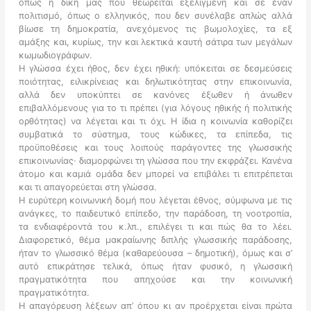
όπως η δική μας που θεωρείται εξελιγμένη και σε έναν
πολιτισμό, όπως ο ελληνικός, που δεν συνέλαβε απλώς αλλά
βίωσε τη δημοκρατία, ανεχόμενος τις βωμολοχίες, τα εξ
αμάξης και, κυρίως, την και λεκτικά καυτή σάτιρα των μεγάλων
κωμωδιογράφων.
Η γλώσσα έχει ήθος, δεν έχει ηθική: υπόκειται σε δεσμεύσεις
ποιότητας, ειλικρίνειας και δηλωτικότητας στην επικοινωνία,
αλλά δεν υποκύπτει σε κανόνες έξωθεν ή άνωθεν
επιβαλλόμενους για το τι πρέπει (για λόγους ηθικής ή πολιτικής
ορθότητας) να λέγεται και τι όχι. Η ίδια η κοινωνία καθορίζει
συμβατικά το σύστημα, τους κώδικες, τα επίπεδα, τις
προϋποθέσεις και τους λοιπούς παράγοντες της γλωσσικής
επικοινωνίας· διαμορφώνει τη γλώσσα που την εκφράζει. Κανένα
άτομο και καμιά ομάδα δεν μπορεί να επιβάλει τι επιτρέπεται
και τι απαγορεύεται στη γλώσσα.
Η ευρύτερη κοινωνική δομή που λέγεται έθνος, σύμφωνα με τις
ανάγκες, το παιδευτικό επίπεδο, την παράδοση, τη νοοτροπία,
τα ενδιαφέροντά του κ.λπ., επιλέγει τι και πώς θα το λέει.
Διαφορετικό, θέμα μακραίωνης διπλής γλωσσικής παράδοσης,
ήταν το γλωσσικό θέμα (καθαρεύουσα – δημοτική), όμως και σ’
αυτό επικράτησε τελικά, όπως ήταν φυσικό, η γλωσσική
πραγματικότητα που απηχούσε και την κοινωνική
πραγματικότητα.
Η απαγόρευση λέξεων απ’ όπου κι αν προέρχεται είναι πρώτα