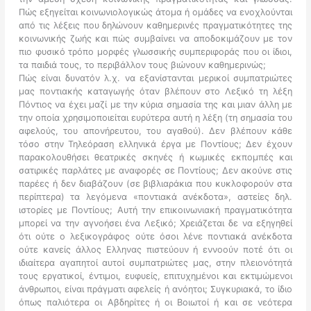
Πώς εξηγείται κοινωνιολογικώς άτομα ή ομάδες να ενοχλούνται
από τις λέξεις που δηλώνουν καθημερινές πραγματικότητες της
κοινωνικής ζωής και πώς συμβαίνει να αποδοκιμάζουν με τον
πιο φυσικό τρόπο μορφές γλωσσικής συμπεριφοράς που οι ίδιοι,
τα παιδιά τους, το περιβάλλον τους βιώνουν καθημερινώς;
Πώς είναι δυνατόν λ.χ. να εξανίστανται μερικοί συμπατριώτες
μας ποντιακής καταγωγής όταν βλέπουν στο Λεξικό τη λέξη
Πόντιος να έχει μαζί με την κύρια σημασία της και μιαν άλλη με
την οποία χρησιμοποιείται ευρύτερα αυτή η λέξη (τη σημασία του
αφελούς, του απονήρευτου, του αγαθού). Δεν βλέπουν κάθε
τόσο στην Τηλεόραση ελληνικά έργα με Ποντίους; Δεν έχουν
παρακολουθήσει θεατρικές σκηνές ή κωμικές εκπομπές και
σατιρικές παρλάτες με αναφορές σε Ποντίους; Δεν ακούνε στις
παρέες ή δεν διαβάζουν (σε βιβλιαράκια που κυκλοφορούν στα
περίπτερα) τα λεγόμενα «ποντιακά ανέκδοτα», αστείες δηλ.
ιστορίες με Ποντίους; Αυτή την επικοινωνιακή πραγματικότητα
μπορεί να την αγνοήσει ένα Λεξικό; Χρειάζεται δε να εξηγηθεί
ότι ούτε ο λεξικογράφος ούτε όσοι λένε ποντιακά ανέκδοτα
ούτε κανείς άλλος Ελληνας πιστεύουν ή εννοούν ποτέ ότι οι
ιδιαίτερα αγαπητοί αυτοί συμπατριώτες μας, στην πλειονότητά
τους εργατικοί, έντιμοι, ευφυείς, επιτυχημένοι και εκτιμώμενοι
άνθρωποι, είναι πράγματι αφελείς ή ανόητοι; Συγκυριακά, το ίδιο
όπως παλιότερα οι Αβδηρίτες ή οι Βοιωτοί ή και σε νεότερα