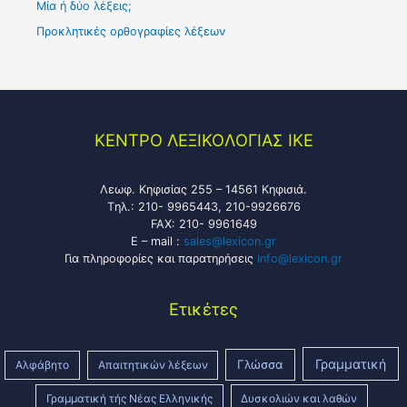
Μία ή δύο λέξεις;
Προκλητικές ορθογραφίες λέξεων
KENTPO ΛEΞIKOΛOΓIAΣ ΙΚΕ
Λεωφ. Κηφισίας 255 – 14561 Κηφισιά.
Tηλ.: 210- 9965443, 210-9926676
FAX: 210- 9961649
E – mail :
sales@lexicon.gr
Για πληροφορίες και παρατηρήσεις
info@lexicon.gr
Ετικέτες
Γραμματική
Γλώσσα
Αλφάβητο
Απαιτητικών λέξεων
Γραμματική τής Νέας Ελληνικής
Δυσκολιών και λαθών