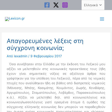
Μετάβαση
Επιλέξτε
στο
μια
περιεχόμενο
γλώσσα
Απαγορευμένες λέξεις στη
σύγχρονη κοινωνία;
Από
lexadmin
/
9 Φεβρουαρίου 2017
Όσα συνέβησαν στην Ελλάδα με την έκδοση του Λεξικού μου
αξίζει να μελετηθούν στις κοινωνικές προεκτάσεις τους (ήδη
έχουν γίνει σημαντικές νύξεις σε αξιόλογα άρθρα που
γράφτηκαν για την υπόθεση του Λεξικού), πέρα από τις νομικές
πτυχές που αναλύθηκαν ήδη σε βάθος από διαπρεπείς νομικούς
(Μάνεσης, Μπέης, Κασιμάτης, Κουμάντος, Δωρής, Κονιδάρης,
Αργυρόπουλος, Σταματόπουλος, Λοβέρδος, Παρασκευόπουλος
κ.ά.). Αξίζει να μελετηθεί δηλ. από κοινωνιολόγους και
κοινωνιογλωσσολόγους γιατί ορισμένα άτομα ή ομάδες της
σύγχρονης ελληνικής κοινωνίας δεν μπορούν να παραδεχθούν
την άμεση σχέση κοινωνικής πραγματικότητας και γλώσσας.