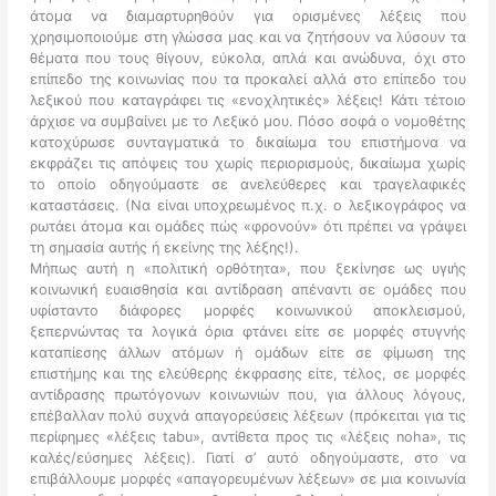
άτομα να διαμαρτυρηθούν για ορισμένες λέξεις που
χρησιμοποιούμε στη γλώσσα μας και να ζητήσουν να λύσουν τα
θέματα που τους θίγουν, εύκολα, απλά και ανώδυνα, όχι στο
επίπεδο της κοινωνίας που τα προκαλεί αλλά στο επίπεδο του
λεξικού που καταγράφει τις «ενοχλητικές» λέξεις! Κάτι τέτοιο
άρχισε να συμβαίνει με το Λεξικό μου. Πόσο σοφά ο νομοθέτης
κατοχύρωσε συνταγματικά το δικαίωμα του επιστήμονα να
εκφράζει τις απόψεις του χωρίς περιορισμούς, δικαίωμα χωρίς
το οποίο οδηγούμαστε σε ανελεύθερες και τραγελαφικές
καταστάσεις. (Να είναι υποχρεωμένος π.χ. ο λεξικογράφος να
ρωτάει άτομα και ομάδες πώς «φρονούν» ότι πρέπει να γράψει
τη σημασία αυτής ή εκείνης της λέξης!).
Μήπως αυτή η «πολιτική ορθότητα», που ξεκίνησε ως υγιής
κοινωνική ευαισθησία και αντίδραση απέναντι σε ομάδες που
υφίσταντο διάφορες μορφές κοινωνικού αποκλεισμού,
ξεπερνώντας τα λογικά όρια φτάνει είτε σε μορφές στυγνής
καταπίεσης άλλων ατόμων ή ομάδων είτε σε φίμωση της
επιστήμης και της ελεύθερης έκφρασης είτε, τέλος, σε μορφές
αντίδρασης πρωτόγονων κοινωνιών που, για άλλους λόγους,
επέβαλλαν πολύ συχνά απαγορεύσεις λέξεων (πρόκειται για τις
περίφημες «λέξεις tabu», αντίθετα προς τις «λέξεις noha», τις
καλές/εύσημες λέξεις). Γιατί σ’ αυτό οδηγούμαστε, στο να
επιβάλλουμε μορφές «απαγορευμένων λέξεων» σε μια κοινωνία