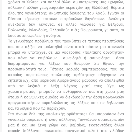
χρόνια οι Χιώτες και πολλοί άλλοι συμπατριώτες μας (χωριών,
πόλεων ή άλλων γεωγραφικών περιοχών της Ελλάδας), θύματα
όλοι της γενικότερης σκωπτικής διάθεσης του λαού, έγιναν οι
Πόντιοι «ήρωες» τέτοιων ευτράπελων διηγήσεων. Ανάλογα
ανέκδοτα δεν λέγονται σε άλλες γλώσσες για Βέλγους,
Πολωνούς, Ιρλανδούς, Ολλανδούς κ.ά.; Θεωρούνται, γι’ αυτό, οι
λαοί αυτοί αφελείς ή ανόητοι;
Το γενικότερο πρόβλημα που προκύπτει σε τέτοιες περιπτώσεις
και που αξίζει να μελετηθεί είναι κατά πόσον μια κοινωνία
μπορεί να υποταχθεί σε μια νοοτροπία «πολιτικής ορθότητας»
που πάνε να επιβάλουν ­ συνειδητά ή ασυνείδητα ­ όσοι
διαμαρτύρονται για λέξεις που θεωρούν ότι θίγουν την
προσωπικότητά τους. Τέτοιες μορφές συμπεριφοράς, που σε
ακραίες περιπτώσεις «πολιτικής ορθότητας» οδήγησαν να
ζητείται λ.χ. από μερικούς Αμερικανούς μαύρους να απαλειφθεί
από τα λεξικά η λέξη Νέγρος γιατί τους θίγει ως
χαρακτηρισμός, μπορούν να ενθαρρύνουν και στη χώρα μας
άτομα ή κοινωνικές ομάδες να διεκδικούν την άρση κοινωνικών
πραγματικοτήτων πυροβολώντας τις λέξεις που τις δηλώνουν
και τα λεξικά που τις περιέχουν.
Στο όνομα δηλ. της «πολιτικής ορθότητας» θα μπορούσαν ένα
γυναικείο σωματείο ή ένας σύλλογος Τσιγγάνων συμπατριωτών
μας ή και μια ξένη χώρα και, βεβαίως, εκατοντάδες άλλοι
φορείς (σύλλογοι, σωματεία, οργανισμοί κ.λπ.) και χιλιάδες